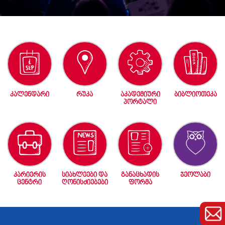
კალენდარი
რუკა
აკადემიური
ბიბლიოთეკა
პორტალი
კარიერის
სიახლეები და
განაცხადის
ჯეოლაბი
ცენტრი
ღონისძიებები
ფორმა