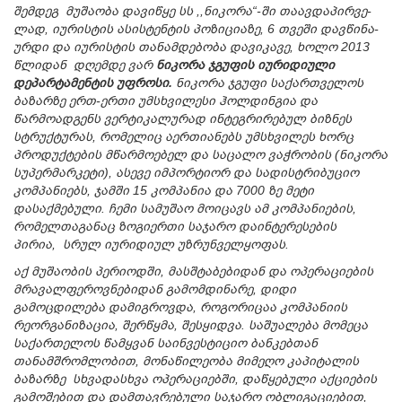
შემდეგ მუშაობა დავიწყე სს ,,ნიკორა“-ში თაავ­და­პირ­ვე­
ლად, იუ­რის­ტის ასისტენ­ტის პო­ზი­ცი­ა­ზე, 6 თვე­ში დავ­წი­ნა­
ურ­დი და იუ­რის­ტის თა­ნამ­დე­ბო­ბა და­ვიკავე, ხოლო 2013
წლიდან დღემდე ვარ
ნიკორა ჯგუფის იურიდიული
დეპარტამენტის უფროსი.
ნიკორა ჯგუფი საქართველოს
ბაზარზე ერთ-ერთი უმსხვილესი ჰოლდინგია და
წარმოადგენს ვერტიკალურად ინტეგრირებულ ბიზნეს
სტრუქტურას, რომელიც აერთიანებს უმსხვილეს ხორც
პროდუქტების მწარმოებელ და საცალო ვაჭრობის (ნიკორა
სუპერმარკეტი), ასევე იმპორტიორ და სადისტრიბუციო
კომპანიებს, ჯამში 15 კომპანია და
7
000 ზე მეტი
დასაქმებული. ჩემი სამუშაო მოიცავს ამ კომპანიების,
რომელთაგანაც ზოგიერთი საჯარო დაინტერესების
პირია,
სრულ იურიდიულ უზრუნველყოფას.
აქ მუშაობის პერიოდში, მასშტაბებიდან და ოპერაციების
მრავალფეროვნებიდან გამომდინარე, დიდი
გამოცდილება დამიგროვდა, როგორიცაა კომპანიის
რეორგანიზაცია, შერწყმა, შესყიდვა
.
საშუალება მომეცა
საქართელოს წამყვან საინვესტიციო ბანკებთან
თანამშრომლობით, მონაწილეობა მიმეღო კაპიტალის
ბაზარზე სხვადასხვა ოპერაციებში, დაწყებული აქციების
გამოშებით და დამთავრებული საჯარო ობლიგაციებით,