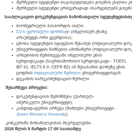
შერჩეული
სტუდენტი
თავისუფლდება
ჯისენის
ქალთა
უ
შერჩეული
სტუდენტი
ერთჯერადად
ისარგებლებს
ჯისენ
სააპლიკაციო
დოკუმენტაციის
ჩამონათვალი
სტუდენტებისთ
ბიომეტრიული პასპორტის ასლი;
CV-ს ევროპული ფორმატი
(ინგლისურ ენაზე,
არაუმეტეს ორი გვერდისა);
ცნობა სტუდენტის სტატუსის შესახებ (ოფიციალური დოკ
უნივერსიტეტის ნიშნების ამონაწერი (ოფიციალური დოკ
არსებობის შემთხვევაში ინგლისური ენის
სერტიფიკატი (საერთაშორისო სერტიფიკატი - TOEFL
iBT 61, IELTS 6.0, CEFR B2) ან შესაბამის დონეზე ენის
ცოდნის
ოფიციალური წერილი
უნივერსიტეტისგან;
დეკანის სარეკომენდაციო წერილი
შესარჩევი
პროცესი
:
დოკუმენტაციის შემოწმება (ქართულ-
ამერიკული უნივერსიტეტი);
კანდიდატურის არჩევა (მიმღები უნივერსიტეტი -
Jissen Women’s University
).
კონკურსში მონაწილეობის მსურველებმა
2026
წლის
9
მარტის
17:00
საათამდე