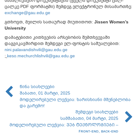
სააპლიკაციო დოკუმენტაცია (ყველა დოკუმენტი ცალ-
ცალკე PDF ფორმატში) შემდეგ ელექტრონულ მისამართზე:
exchange@gau.edu.ge
გთხოვთ, მეილის სათაურად მიუთითოთ:
Jissen Women’s
University
დამატებითი კითხვების არსებობის შემთხვევაში
დაგვიკავშირდით შემდეგი ელ-ფოსტის საშუალებით:
nini.palavandishvili@gau.edu.ge
;
keso.mechurchlishvili@gau.edu.ge
წინა სიახლეები
შაბათი, 01 მარტი, 2025
მოდელირებული ლექცია: ხარისხიანი მშენებლობა
და გარემო!
შემდეგი სიახლეები
სამშაბათი, 04 მარტი, 2025
მოდელირებული ლექცია: ᲕᲔᲑ ᲢᲔᲥᲜᲝᲚᲝᲒᲘᲔᲑᲘ –
ꜰʀᴏɴᴛ-ᴇɴᴅ, ʙᴀᴄᴋ-ᴇɴᴅ