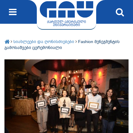
სიახლეები და ღონისძიებები
Fashion მენეჯმენტის
გამოსაშვები ცერემონიალი