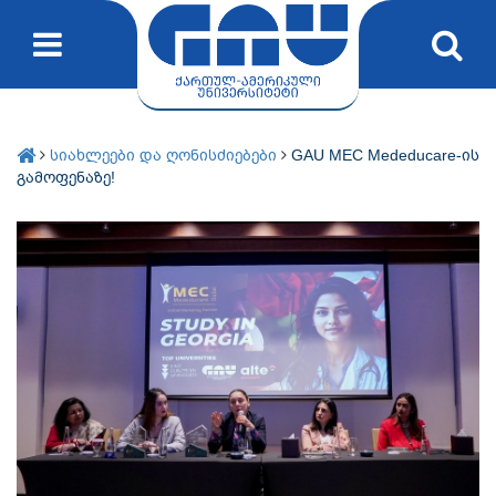
სიახლეები და ღონისძიებები
GAU MEC Mededucare-ის
გამოფენაზე!