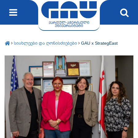
სიახლეები და ღონისძიებები
GAU x StrategEast