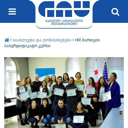
სიახლეები და ღონისძიებები
HR მართვის
სასერტიფიკატო კურსი