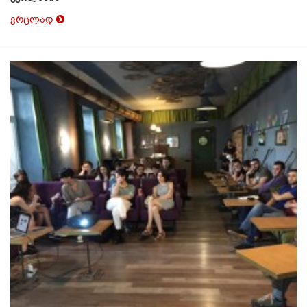
ვრცლად