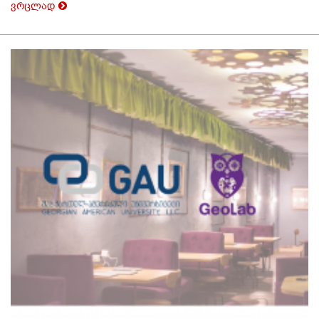
ვრცლად