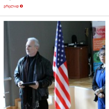
ვრცლად