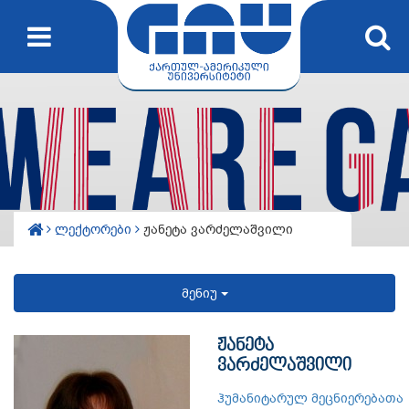
ლექტორები
ჟანეტა ვარძელაშვილი
მენიუ
ჟანეტა
ვარძელაშვილი
ჰუმანიტარულ მეცნიერებათა