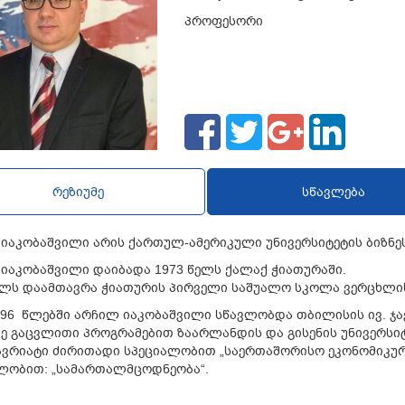
პროფესორი
რეზიუმე
სწავლება
იაკობაშვილი
არის
ქართულ
-
ამერიკული
უნივერსიტეტის ბიზნე
იაკობაშვილი
დაიბადა
1973
წელს
ქალაქ
ჭიათურაში
.
ელს
დაამთავრა
ჭიათურის
პირველი
საშუალო
სკოლა
ვერცხლი
996
წლებში
არჩილ
იაკობაშვილი
სწავლობდა
თბილისის
ივ
.
ჯა
ე
გაცვლითი
პროგრამებით
ზაარლანდის
და
გისენის
უნივერსი
ვრიატი
ძირითადი
სპეციალობით
„
საერთაშორისო
ეკონომიკუ
ალობით
: „
სამართალმცოდნეობა
“.