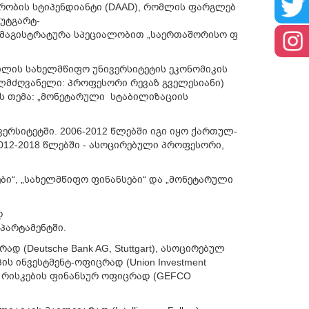
რობის
სტიპენდიანტი
(DAAD),
რომლის
ფარგლებ
უტგარტ
-
მაგისტრატურა
სპეციალობით
„
საერთაშორისო
ფ
ილის
სახელმწიფო
უნივერსიტეტის
ეკონომიკის
ლმძღვანელი
:
პროფესორი
რევაზ
გველესიანი
)
ს
თემა
: „
მონეტარული
სტაბილიზაციის
ვერსიტეტში
. 2006-2012
წლებში
იგი
იყო
ქართულ
-
2012-2018
წლებში
-
ასოცირებული
პროფესორი
,
ბი
“, „
სახელმწიფო
ფინანსები
“
და
„
მონეტარული
დ
პარტამენტში
.
ირად
(Deutsche Bank AG, Stuttgart),
ასოცირებულ
პის
ინვესტმენტ
-
ოფიცრად
(Union Investment
რისკების
ფინანსურ
ოფიცრად
(GEFCO