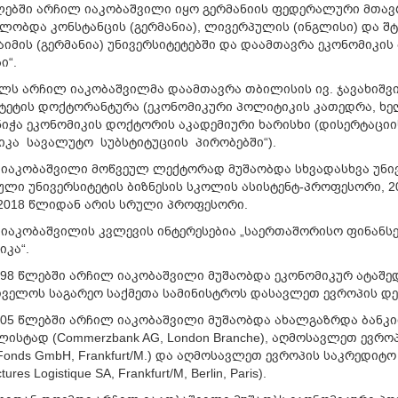
ლებში
არჩილ
იაკობაშვილი
იყო
გერმანიის
ფედერალური
მთავ
ვლობდა
კონსტანცის
(
გერმანია
),
ლივერპულის
(
ინგლისი
)
და
შტ
აიმის
(
გერმანია
)
უნივერსიტეტებში
და
დაამთავრა
ეკონომიკის
ბი
“.
ელს
არჩილ
იაკობაშვილმა
დაამთავრა
თბილისის
ივ
.
ჯავახიშვ
ტეტის
დოქტორანტურა
(
ეკონომიკური
პოლიტიკის
კათედრა
,
ხე
ნიჭა
ეკონომიკის
დოქტორის
აკადემიური
ხარისხი
(
დისერტაციი
იკა
სავალუტო
სუბსტიტუციის
პირობებში
“).
იაკობაშვილი
მოწვეულ
ლექტორად
მუშაობდა
სხვადასხვა
უნი
კული
უნივერსიტეტის
ბიზნესის
სკოლის
ასისტენტ
-
პროფესორი
, 
2018
წლიდან
არის
სრული
პროფესორი
.
იაკობაშვილის
კვლევის
ინტერესებია
„
საერთაშორისო
ფინანსე
იკა
“.
998
წლებში
არჩილ
იაკობაშვილი
მუშაობდა
ეკონომიკურ
ატაშე
თველოს
საგარეო
საქმეთა
სამინისტროს
დასავლეთ
ევროპის
დე
005
წლებში
არჩილ
იაკობაშვილი
მუშაობდა
ახალგაზრდა
ბანკ
ალისტად
(Commerzbank AG, London Branche),
აღმოსავლეთ
ევრო
 Fonds GmbH, Frankfurt/M.)
და
აღმოსავლეთ
ევროპის
საკრედიტო
ures Logistique SA, Frankfurt/M, Berlin, Paris).