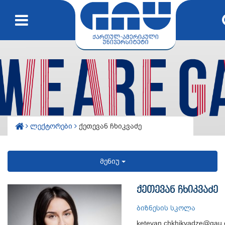
ლექტორები
ქეთევან ჩხიკვაძე
მენიუ
ქეთევან ჩხიკვაძე
ბიზნესის სკოლა
ketevan.chkhikvadze@gau.