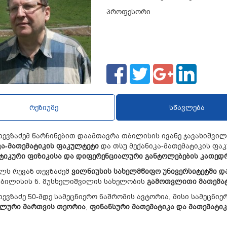
პროფესორი
რეზიუმე
სწავლება
თევზაძემ წარჩინებით დაამთავრა თბილისის ივანე ჯავახიშვი
კა
-
მათემატიკის
ფაკულტეტი
და თსუ მექანიკა-მათემატიკის ფა
ტიკური
ფიზიკისა
და
დიფერენციალური
განტოლებების
კათედ
ელს რევაზ თევზაძემ
ვილნიუსის
სახელმწიფო
უნივერსიტეტში
დ
ბილისის ნ. მუსხელიშვილის სახელობის
გამოთვლითი
მათემა
თევზაძე 50-მდე სამეცნიერო ნაშრომის ავტორია, მისი სამეცნიე
ალური
მართვის
თეორია
,
ფინანსური
მათემატიკა
და
მათემატი