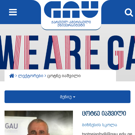
ლექტორები
ცოტნე იაშვილი
მენიუ
ცოტნე იაშვილი
ბიზნესის სკოლა
tsotneiashvili@gau.edu.ge​